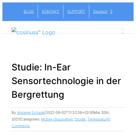
Skip
BLOG
KONTAKT
SUPPORT
Deutsch
to
content
Studie: In-Ear
Sensortechnologie in der
Bergrettung
By
Melanie Schade
|
2022-09-02T11:32:56+02:00
Mai 20th,
2021
|
Categories:
Mobile Gesundheit
,
Studie
,
Temperatur
|
0
Comments