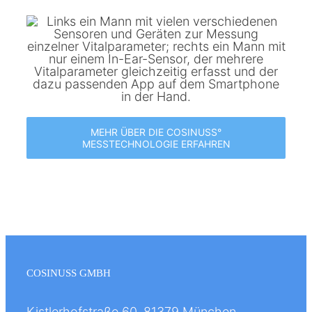
MEHR ÜBER DIE COSINUSS°
MESSTECHNOLOGIE ERFAHREN
COSINUSS GMBH
Kistlerhofstraße 60, 81379 München