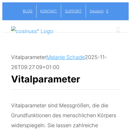
Skip
BLOG
KONTAKT
SUPPORT
Deutsch
to
content
Vitalparameter
Melanie Schade
2025-11-
26T09:27:09+01:00
Vitalparameter
Vitalparameter sind Messgrößen, die die
Grundfunktionen des menschlichen Körpers
widerspiegeln. Sie lassen zahlreiche