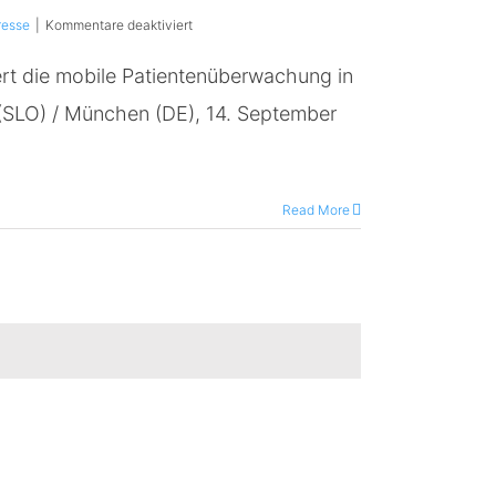
für
resse
|
Kommentare deaktiviert
Slowenischer
Bergrettungsverband
sert die mobile Patientenüberwachung in
setzt
auf
SLO) / München (DE), 14. September
modernste
Patientenüberwachung
von
cosinuss°
Read More