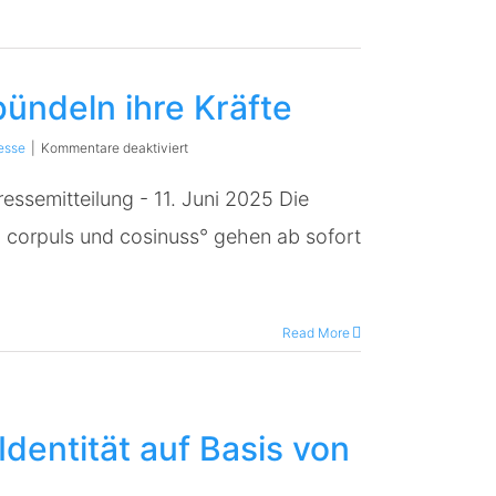
ündeln ihre Kräfte
für
esse
|
Kommentare deaktiviert
corpuls
und
essemitteilung - 11. Juni 2025 Die
cosinuss°
bündeln
corpuls und cosinuss° gehen ab sofort
ihre
Kräfte
Read More
dentität auf Basis von