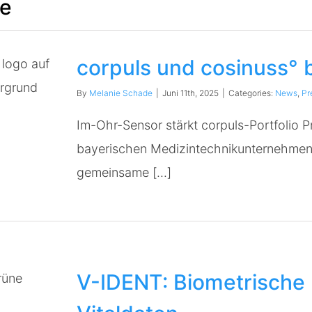
te
corpuls und cosinuss° b
By
Melanie Schade
|
Juni 11th, 2025
|
Categories:
News
,
Pr
Im-Ohr-Sensor stärkt corpuls-Portfolio Pr
bayerischen Medizintechnikunternehmen 
gemeinsame [...]
V-IDENT: Biometrische I