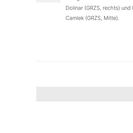
cosinuss°
Presse