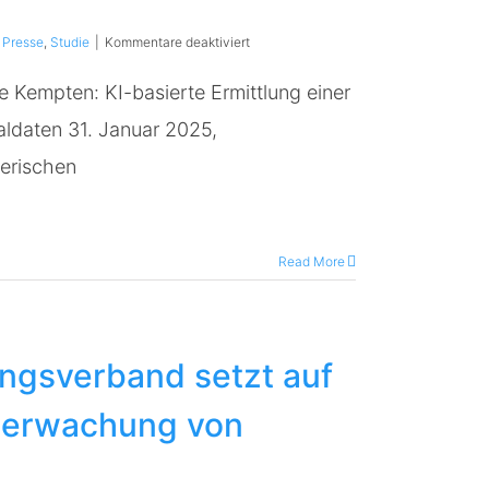
für
,
Presse
,
Studie
|
Kommentare deaktiviert
V-
IDENT:
 Kempten: KI-basierte Ermittlung einer
Biometrische
Identität
taldaten 31. Januar 2025,
auf
Basis
erischen
von
Vitaldaten
Read More
ngsverband setzt auf
berwachung von