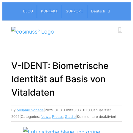
Skip
BLOG
KONTAKT
SUPPORT
Deutsch
to
content
V-IDENT: Biometrische
Identität auf Basis von
Vitaldaten
By
Melanie Schade
|
2025-01-31T09:33:06+01:00
Januar 31st,
für
2025
|
Categories:
News
,
Presse
,
Studie
|
Kommentare deaktiviert
V-
IDENT:
View