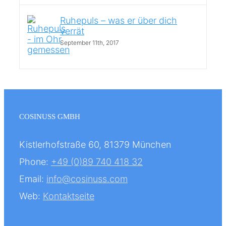
Ruhepuls – was er über dich
verrät
September 11th, 2017
COSINUSS GMBH
Kistlerhofstraße 60, 81379 München
Phone:
+49 (0)89 740 418 32
Email:
info@cosinuss.com
Web:
Kontaktseite