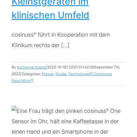
Kleinstgeräten im
klinischen Umfeld
cosinuss° führt in Kooperation mit dem
Klinikum rechts der [...]
By
Katharina Adams
|
2022-10-18T22:01:01+02:00
September 7th,
2022
|
Categories:
Presse
,
Studie
,
Technologie
|
0 Comments
Read More