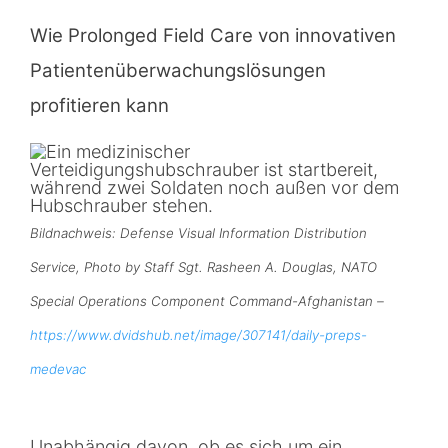
Moderne
Wie Prolonged Field Care von innovativen
Versorgung
von
Patientenüberwachungslösungen
Verwundeten
profitieren kann
in
Krisengebieten
Bildnachweis: Defense Visual Information Distribution
Service, Photo by Staff Sgt. Rasheen A. Douglas, NATO
Special Operations Component Command-Afghanistan –
https://www.dvidshub.net/image/307141/daily-preps-
medevac
Unabhängig davon, ob es sich um ein