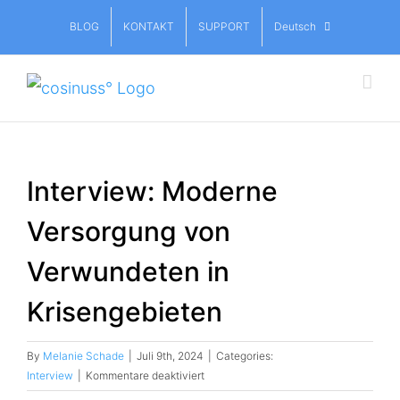
Skip
BLOG
KONTAKT
SUPPORT
Deutsch
to
content
Interview: Moderne
Versorgung von
Verwundeten in
Krisengebieten
By
Melanie Schade
|
Juli 9th, 2024
|
Categories:
für
Interview
|
Kommentare deaktiviert
Interview: