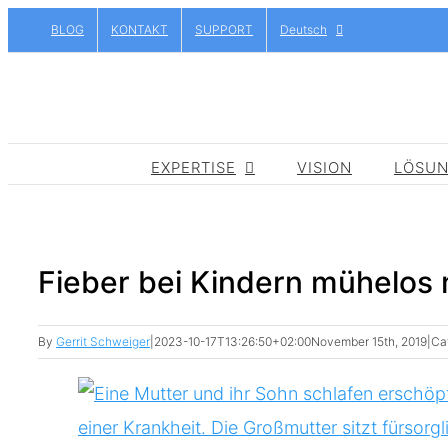
Skip
BLOG
KONTAKT
SUPPORT
Deutsch
to
content
EXPERTISE
VISION
LÖSU
Fieber bei Kindern mühelos 
By
Gerrit Schweiger
|
2023-10-17T13:26:50+02:00
November 15th, 2019
|
Ca
View
Larger